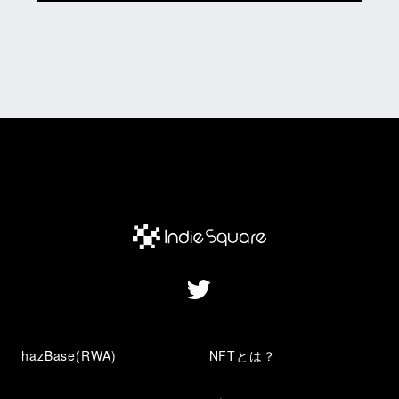
hazBase(RWA)
NFTとは？