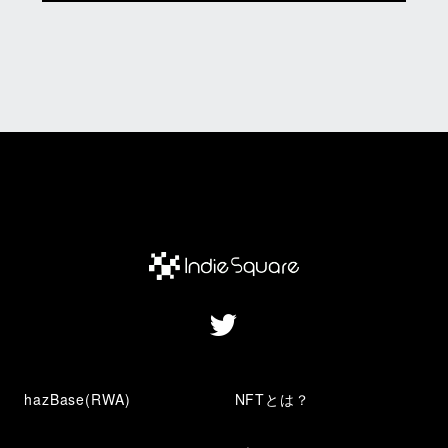
hazBase(RWA)
NFTとは？