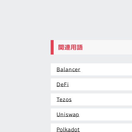
関連用語
Balancer
DeFi
Tezos
Uniswap
Polkadot