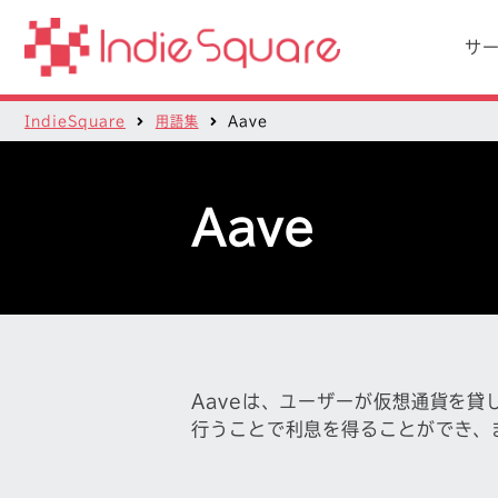
サ
IndieSquare
用語集
Aave
Aave
Aaveは、ユーザーが仮想通貨を貸
行うことで利息を得ることができ、