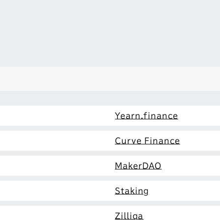
Yearn.finance
Curve Finance
MakerDAO
Staking
Zilliqa