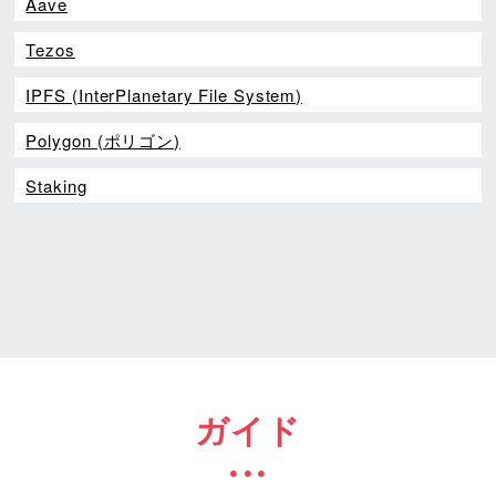
Aave
Tezos
IPFS (InterPlanetary File System)
Polygon (ポリゴン)
Staking
ガイド